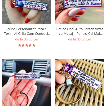
Breloc Personalizat Poza si
Breloc Chei Auto Personalizat
Text – Ai Grija Cum Conduci!
cu Mesaj – Pentru Cel Mai
Am Nevoie de Tine! Te Iubesc!
Bun Iubit!
de la 35,00 Lei
de la 35,00 Lei