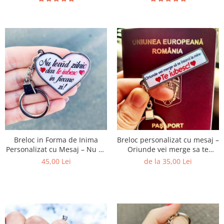
Breloc in Forma de Inima
Breloc personalizat cu mesaj –
Personalizat cu Mesaj – Nu Te
Oriunde vei merge sa te
Vad Zilnic dar Te Iubesc in
intorci la mine!
45,00 Lei
de la 35,00 Lei
Fiecare Zi!