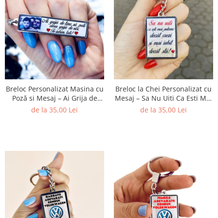
Breloc Personalizat Masina cu
Breloc la Chei Personalizat cu
Poză si Mesaj – Ai Grija de
Mesaj – Sa Nu Uiti Ca Esti Mai
Tine sa Poti Avea Grija de Noi
Important Decat Crezi!
de la 35,00 Lei
de la 35,00 Lei