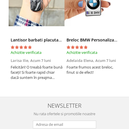
Lantisor barbati placuta army (inox)
Breloc BMW Personalizat cu Marca si Numarul Masinii
Achizitie verificata
Achizitie verificata
Achi
Larisa Ilie,
Acum 7 luni
Adelaida Elena,
Acum 7 luni
Tib
Felicitări! O treabă foarte bună
Foarte frumos acest breloc,
Am 
faceți! Si foarte rapid chiar
finut si de efect!
iesi
dacă suntem în preajma
rapi
sărbătorilor!! Mulțumesc!
Suc
NEWSLETTER
Nu rata ofertele si promotiile noastre