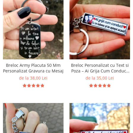
Breloc Army Placuta 50 Mm
Breloc Personalizat cu Text si
Personalizat Gravura cu Mesaj
Poza – Ai Grija Cum Conduci!
Eu Te Iubesc si Te Astept
de la 38,00 Lei
de la 35,00 Lei
Acasa!