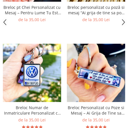
Breloc pt Chei Personalizat cu
Breloc personalizat cu poză si
Mesaj – Pentru Lume Tu Esti
mesaj “Ai grija de tine sa poti
Cineva
avea grija de noi. Te iubim
de la 35,00 Lei
de la 35,00 Lei
taty!
Breloc Numar de
Breloc Personalizat cu Poze si
Inmatriculare Personalizat cu
Mesaj – Ai Grija de Tine sa
Marca si Numarul Masinii
Poti Avea Grija de Noi! Te
de la 35,00 Lei
de la 35,00 Lei
Iubim, Tati!