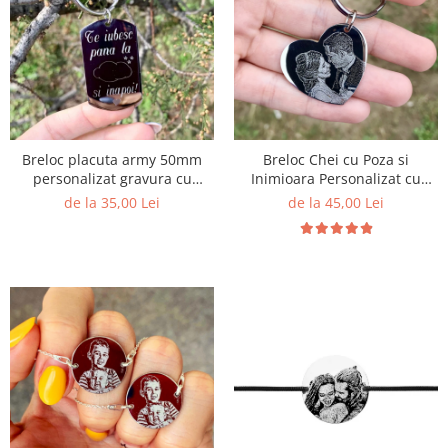
Breloc placuta army 50mm
Breloc Chei cu Poza si
personalizat gravura cu
Inimioara Personalizat cu
mesaj- Te iubesc pana la nori!
Gravura
de la 35,00 Lei
de la 45,00 Lei