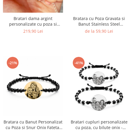
Bratari dama argint
Bratara cu Poza Gravata si
personalizate cu poza si
Banut Stainless Steel
banut 19 mm.
Personalizat
219,90 Lei
de la 59,90 Lei
-21%
-41%
Bratara cu Banut Personalizat
Bratari cupluri personalizate
cu Poza si Snur Onix Fatetat
cu poza, cu bilute onix -