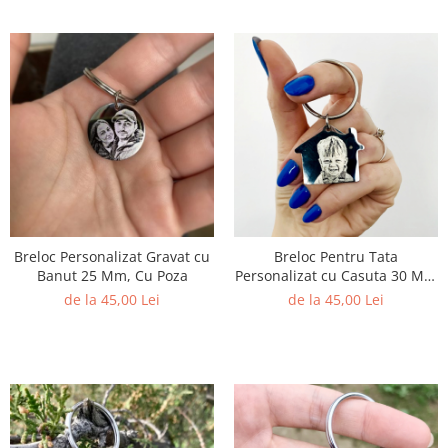
Breloc Personalizat Gravat cu
Breloc Pentru Tata
Banut 25 Mm, Cu Poza
Personalizat cu Casuta 30 Mm
si Gravura cu Poza
de la 45,00 Lei
de la 45,00 Lei